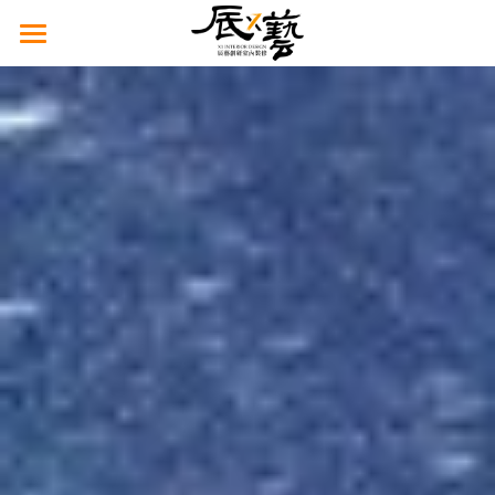
×
部落格分類
高雄辰藝
所有博客分類
作品藝廊
老屋翻新
商業空間
豪宅設計
泥作將匠
台南辰藝
走進辰藝
設計學苑
品牌故事