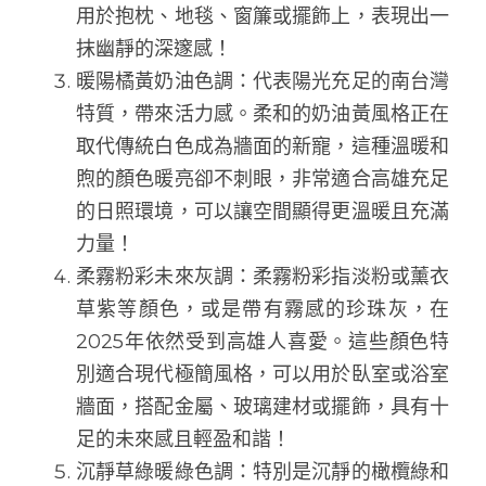
用於抱枕、地毯、窗簾或擺飾上，表現出一
抹幽靜的深邃感！
暖陽橘黃奶油色調：代表陽光充足的南台灣
特質，帶來活力感。柔和的奶油黃風格正在
取代傳統白色成為牆面的新寵，這種溫暖和
煦的顏色暖亮卻不刺眼，非常適合高雄充足
的日照環境，可以讓空間顯得更溫暖且充滿
力量！
柔霧粉彩未來灰調：柔霧粉彩指淡粉或薰衣
草紫等顏色，或是帶有霧感的珍珠灰，在
2025年依然受到高雄人喜愛。這些顏色特
別適合現代極簡風格，可以用於臥室或浴室
牆面，搭配金屬、玻璃建材或擺飾，具有十
足的未來感且輕盈和諧！
沉靜草綠暖綠色調：特別是沉靜的橄欖綠和