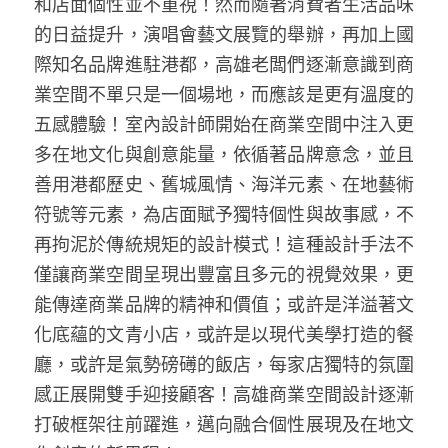
和店面個性並不重視！然而隨著消費者生活品味
的日益提升，演唱會藝文展覽的舉辦，再加上國
際知名品牌進駐港都，高雄老闆們逐漸意識到商
業空間不單只是一個場地，而應該是更有溫度的
五感體驗！室內設計師開始在商業空間中注入更
多在地文化與創意能量，依循著品牌意念，並且
善用港都歷史、舊城風情、海洋元素、在地藝術
符號等元素，為店面賦予獨特個性與故事感，不
再拘泥於傳統規矩的設計模式！這種設計手法不
僅讓商業空間呈現出豐富且多元的視覺效果，更
能傳達商業品牌的精神和價值；或許是洋溢著文
化底蘊的文青小店，或許是以現代美學打造的餐
廳，或許是氣勢磅礡的飯店，每家店獨特的氛圍
感正展開雙手迎接顧客！高雄商業空間設計逐漸
打破框架往前躍進，邁向融合個性展現及在地文