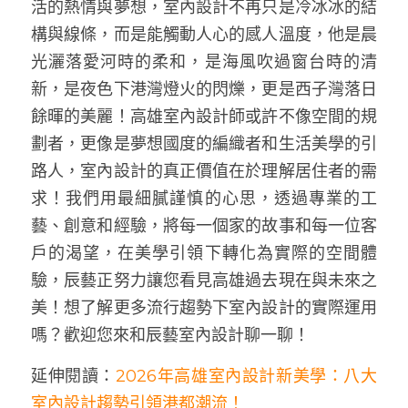
活的熱情與夢想，室內設計不再只是冷冰冰的結
構與線條，而是能觸動人心的感人溫度，他是晨
光灑落愛河時的柔和，是海風吹過窗台時的清
新，是夜色下港灣燈火的閃爍，更是西子灣落日
餘暉的美麗！高雄室內設計師或許不像空間的規
劃者，更像是夢想國度的編織者和生活美學的引
路人，室內設計的真正價值在於理解居住者的需
求！我們用最細膩謹慎的心思，透過專業的工
藝、創意和經驗，將每一個家的故事和每一位客
戶的渴望，在美學引領下轉化為實際的空間體
驗，辰藝正努力讓您看見高雄過去現在與未來之
美！想了解更多流行趨勢下室內設計的實際運用
嗎？歡迎您來和辰藝室內設計聊一聊！
延伸閱讀：
2026年高雄室內設計新美學：八大
室內設計趨勢引領港都潮流！