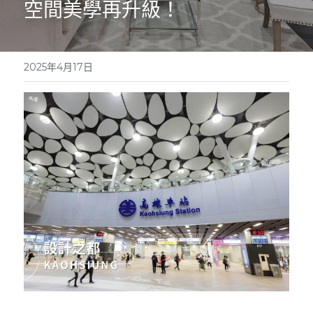
空間美學再升級！
服務內容
找到我們
辰藝部落
流程收費
免費講座
2025年4月17日
LINE諮詢