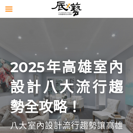
高雄辰藝
作品藝廊
老屋翻新
2025年高雄室內
商業空間
豪宅設計
設計八大流行趨
泥作將匠
勢全攻略！
台南辰藝
走進辰藝
八大室內設計流行趨勢讓高雄
設計學苑
品牌故事