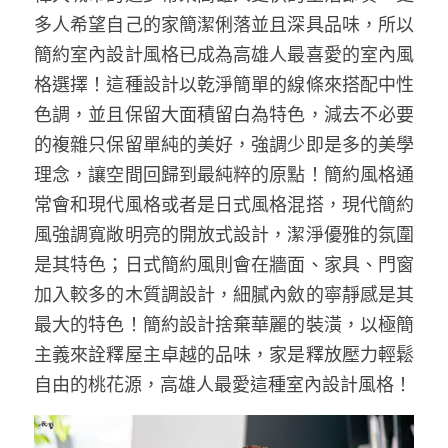
多人希望自己的家簡潔俐落並且深具品味，所以
簡約室內設計風格已成為高雄人最喜愛的室內風
格選擇！這種設計以乾淨簡單的線條來搭配中性
色調，並且保留大面積留白為特色，減去不必要
的複雜只保留單純的美好，強調少即是多的美學
理念，讓空間回歸到最純粹的原點！簡約風格通
常會和現代風格或者是日式風格混搭，現代簡約
風強調寬敞明亮的開放式設計，潔淨優雅的氛圍
是其特色；日式簡約風則會在牆面、家具、門窗
加入較多的木質調設計，細膩內斂的寧靜感是其
最大的特色！簡約設計捨棄華麗的裝潢，以極簡
主義來詮釋屋主卓越的品味，家是釋放壓力輕鬆
自由的桃花源，高雄人最愛這種室內設計風格！